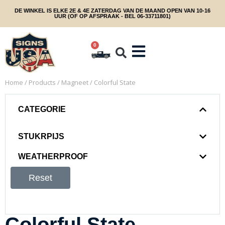
DE WINKEL IS ELKE 2E & 4E ZATERDAG VAN DE MAAND OPEN VAN 10-16
UUR (OF OP AFSPRAAK - BEL 06-33711801)
0
Home
/
Products
/
Magneet
/ Colorful State
CATEGORIE
STUKRPIJS
WEATHERPROOF
Reset
Colorful State