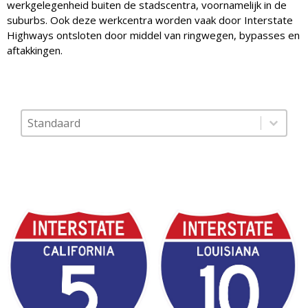
werkgelegenheid buiten de stadscentra, voornamelijk in de
suburbs. Ook deze werkcentra worden vaak door Interstate
Highways ontsloten door middel van ringwegen, bypasses en
aftakkingen.
Sort content
Sorteer op
Sort content