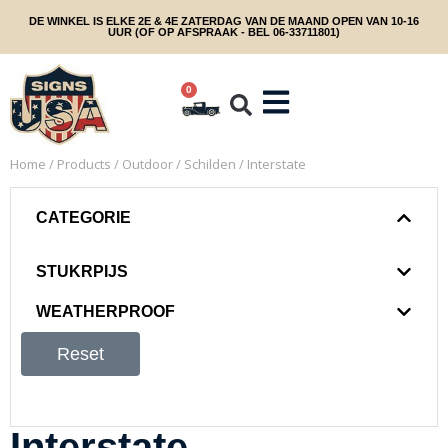
DE WINKEL IS ELKE 2E & 4E ZATERDAG VAN DE MAAND OPEN VAN 10-16
UUR (OF OP AFSPRAAK - BEL 06-33711801)
0
Home
/
Products
/
Outdoor
/
Schilden
/ Interstate
CATEGORIE
STUKRPIJS
WEATHERPROOF
Reset
Interstate