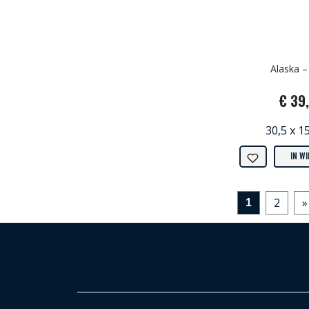
Alaska –
€ 39
30,5 x 1
IN W
2
»
1