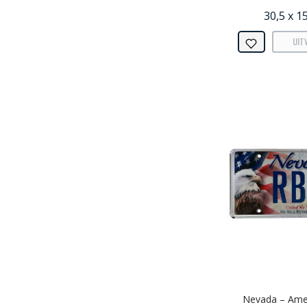
30,5 x 1
UIT
Nevada – Amer