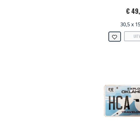
€ 49
30,5 x 1
UIT