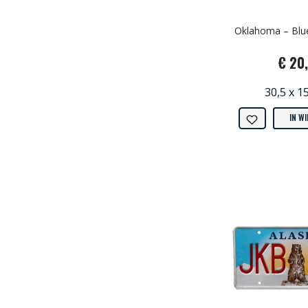
Oklahoma – Blue
€ 20
30,5 x 1
IN W