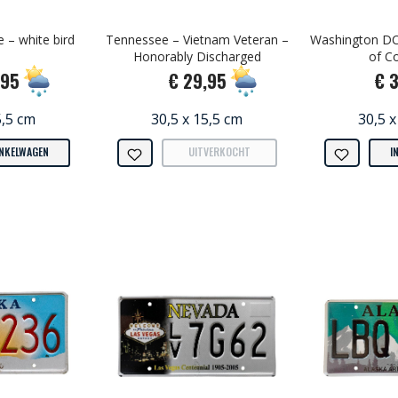
 – white bird
Tennessee – Vietnam Veteran –
Washington DC 
Honorably Discharged
of C
,95
€ 29,95
€ 
5,5 cm
30,5 x 15,5 cm
30,5 x
INKELWAGEN
UITVERKOCHT
I