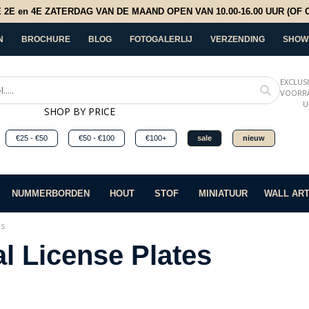
E en 4E ZATERDAG VAN DE MAAND OPEN VAN 10.00-16.00 UUR (OF OP
N
BROCHURE
BLOG
FOTOGALERLIJ
VERZENDING
SHOW
EXCLUS
VOORRA
U
SHOP BY PRICE
€25 - €50
€50 - €100
€100+
sale
nieuw
NUMMERBORDEN
HOUT
STOF
MINIATUUR
WALL AR
es
l License Plates