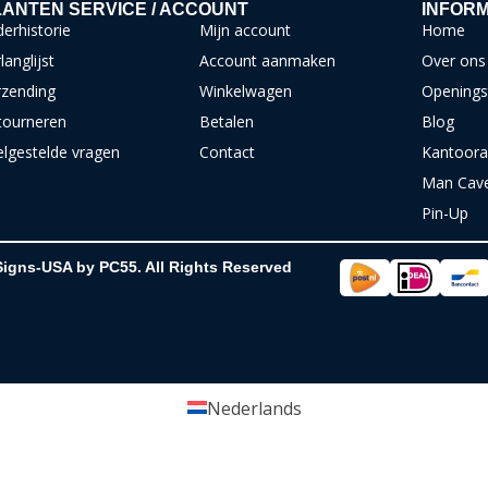
ANTEN SERVICE / ACCOUNT
INFORM
erhistorie
Mijn account
Home
langlijst
Account aanmaken
Over ons
rzending
Winkelwagen
Openings
tourneren
Betalen
Blog
elgestelde vragen
Contact
Kantoora
Man Cav
Pin-Up
Signs-USA by PC55. All Rights Reserved
Nederlands