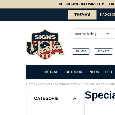
DE SHOWROOM / WINKEL IS ELKE 2
THEMA'S
KADOBO
€5 - €10
€10 - €25
METAAL
OUTDOOR
NEON
LED
Home
/
Products
/
Nummerborden
/ Special License Plat
Specia
CATEGORIE