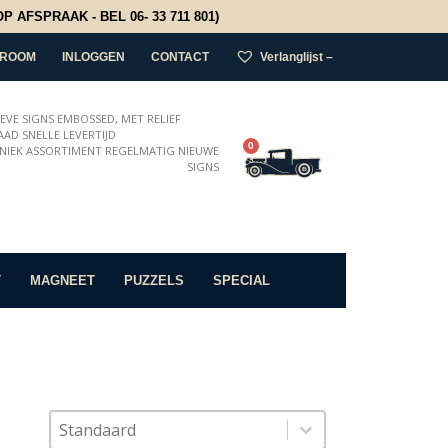
 AFSPRAAK - BEL 06- 33 711 801)
ROOM
INLOGGEN
CONTACT
Verlanglijst –
IEVE SIGNS EMBOSSED, MET RELIEF
AD SNELLE LEVERTIJD
0
NIEK ASSORTIMENT REGELMATIG NIEUWE
SIGNS
T
MAGNEET
PUZZELS
SPECIAL
Sort content
Sorteer op
Sort content