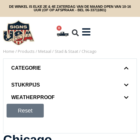
DE WINKEL IS ELKE 2E & 4E ZATERDAG VAN DE MAAND OPEN VAN 10-16
UUR (OF OP AFSPRAAK - BEL 06-33711801)
0
Home
/
Products
/
Metaal
/
Stad & Staat
/ Chicago
CATEGORIE
STUKRPIJS
WEATHERPROOF
Reset
Chicago