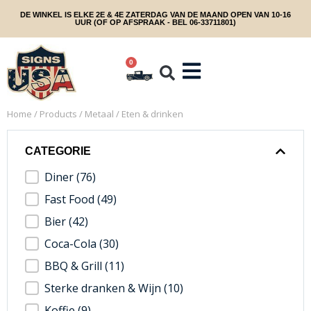
DE WINKEL IS ELKE 2E & 4E ZATERDAG VAN DE MAAND OPEN VAN 10-16
UUR (OF OP AFSPRAAK - BEL 06-33711801)
0
Home
/
Products
/
Metaal
/ Eten & drinken
CATEGORIE
categorie filter
Diner
(76)
Fast Food
(49)
Bier
(42)
Coca-Cola
(30)
BBQ & Grill
(11)
Sterke dranken & Wijn
(10)
Koffie
(9)