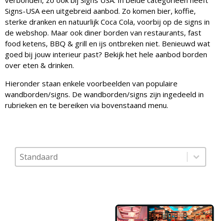
verbonden, zo ook bij Signs USA. In beide categorieën heeft
Signs-USA een uitgebreid aanbod. Zo komen bier, koffie,
sterke dranken en natuurlijk Coca Cola, voorbij op de signs in
de webshop. Maar ook diner borden van restaurants, fast
food ketens, BBQ & grill en ijs ontbreken niet. Benieuwd wat
goed bij jouw interieur past? Bekijk het hele aanbod borden
over eten & drinken.
Hieronder staan enkele voorbeelden van populaire
wandborden/signs. De wandborden/signs zijn ingedeeld in
rubrieken en te bereiken via bovenstaand menu.
Sort content
Sorteer op
Sort content