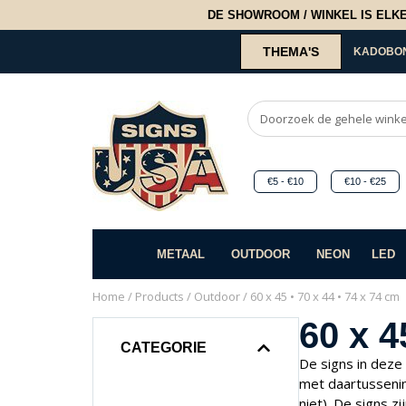
DE SHOWROOM / WINKEL IS ELKE 2
THEMA'S
KADOBO
€5 - €10
€10 - €25
METAAL
OUTDOOR
NEON
LED
Home
/
Products
/
Outdoor
/ 60 x 45 • 70 x 44 • 74 x 74 cm
60 x 4
CATEGORIE
De signs in deze
met daartussenin
niet). De signs z