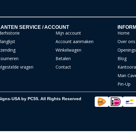
ANTEN SERVICE / ACCOUNT
INFORM
erhistorie
Mijn account
Home
langlijst
Account aanmaken
Over ons
rzending
Winkelwagen
Openings
tourneren
Betalen
Blog
elgestelde vragen
Contact
Kantoora
Man Cav
Pin-Up
Signs-USA by PC55. All Rights Reserved