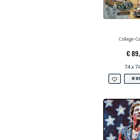
Collage-Ca
€ 89
74 x 7
IN W