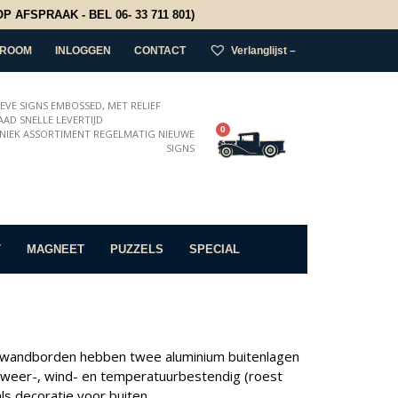
 AFSPRAAK - BEL 06- 33 711 801)
ROOM
INLOGGEN
CONTACT
Verlanglijst –
IEVE SIGNS EMBOSSED, MET RELIEF
AD SNELLE LEVERTIJD
0
NIEK ASSORTIMENT REGELMATIG NIEUWE
SIGNS
T
MAGNEET
PUZZELS
SPECIAL
kke wandborden hebben twee aluminium buitenlagen
s weer-, wind- en temperatuurbestendig (roest
als decoratie voor buiten.