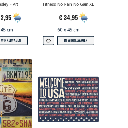
esley – Art
Fitness No Pain No Gain XL
42,95
€ 34,95
 45 cm
60 x 45 cm
N WINKELWAGEN
IN WINKELWAGEN