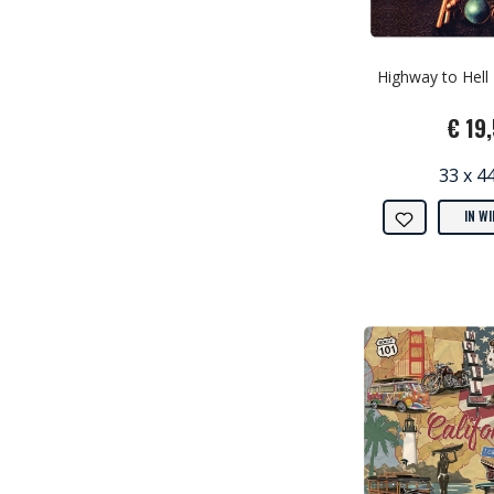
Highway to Hell 
€ 19
33 x 4
IN W