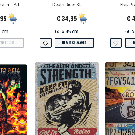
teen – Art
Death Rider XL
Elvis Pr
,95
€ 34,95
€ 
5 cm
60 x 45 cm
60 x
VERKOCHT
IN WINKELWAGEN
I