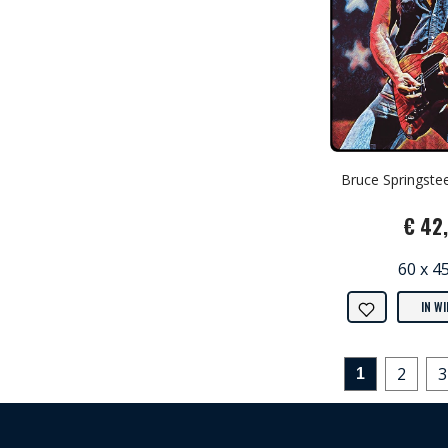
Bruce Springste
€ 42
60 x 4
IN W
2
3
1