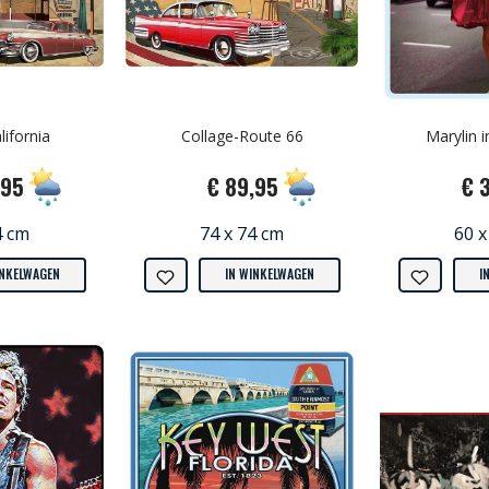
lifornia
Collage-Route 66
Marylin 
,95
€ 89,95
€ 
4 cm
74 x 74 cm
60 x
INKELWAGEN
IN WINKELWAGEN
I