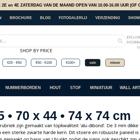
E en 4E ZATERDAG VAN DE MAAND OPEN VAN 10.00-16.00 UUR (OF OP
N
BROCHURE
BLOG
FOTOGALERLIJ
VERZENDING
SHOW
EXCLUS
VOORRA
U
SHOP BY PRICE
€25 - €50
€50 - €100
€100+
sale
nieuw
NUMMERBORDEN
HOUT
STOF
MINIATUUR
WALL AR
5 • 70 x 44 • 74 x 74 cm
 rubriek zijn gemaakt van topkwaliteit ‘alu-dibond’. De 3 mm di
 een sterke zwarte harde kern. Dit stoere en robuuste paneel i
ijn gemaakt op basis van UV-inkt zodat de signs ook geschikt zijn 