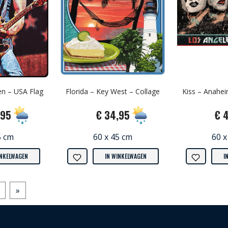
en – USA Flag
Florida – Key West – Collage
Kiss – Anahei
,95
€ 34,95
€ 
5 cm
60 x 45 cm
60 x
INKELWAGEN
IN WINKELWAGEN
I
»