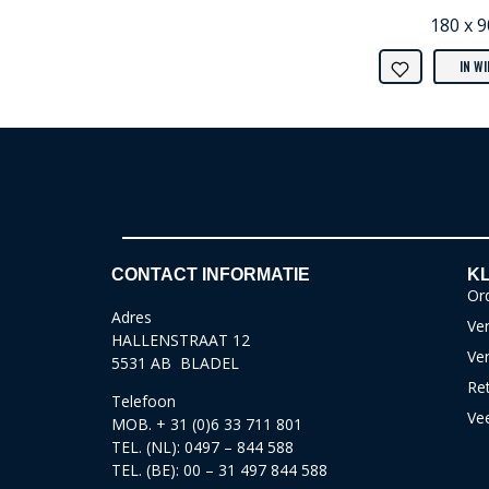
180 x 
IN W
CONTACT INFORMATIE
KL
Ord
Adres
Ver
HALLENSTRAAT 12
Ve
5531 AB BLADEL
Re
Telefoon
Ve
MOB. + 31 (0)6 33 711 801
TEL. (NL): 0497 – 844 588
TEL. (BE): 00 – 31 497 844 588