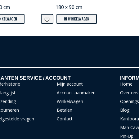
90 cm
180 x 90 cm
INKELWAGEN
IN WINKELWAGEN
ANTEN SERVICE / ACCOUNT
INFORM
erhistorie
Mijn account
Home
langlijst
Account aanmaken
Over ons
rzending
Winkelwagen
Openings
tourneren
Betalen
Blog
elgestelde vragen
Contact
Kantoora
Man Cav
Pin-Up