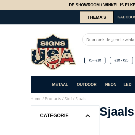
DE SHOWROOM / WINKEL IS ELKE 2
THEMA'S
KADOBO
€5 - €10
€10 - €25
METAAL
OUTDOOR
NEON
LED
Home
/
Products
/
Stof
/ Sjaals
Sjaals
CATEGORIE