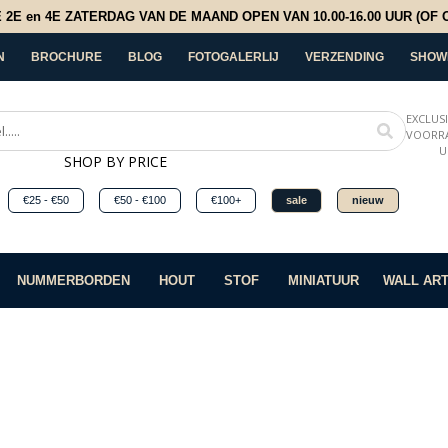
E en 4E ZATERDAG VAN DE MAAND OPEN VAN 10.00-16.00 UUR (OF OP
N
BROCHURE
BLOG
FOTOGALERLIJ
VERZENDING
SHOW
EXCLUS
VOORRA
U
SHOP BY PRICE
€25 - €50
€50 - €100
€100+
sale
nieuw
NUMMERBORDEN
HOUT
STOF
MINIATUUR
WALL AR