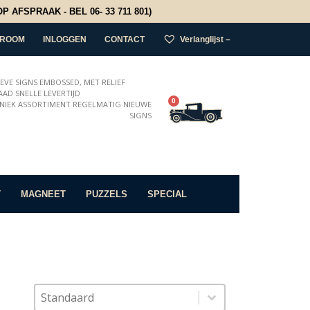
 AFSPRAAK - BEL 06- 33 711 801)
ROOM
INLOGGEN
CONTACT
Verlanglijst –
IEVE SIGNS EMBOSSED, MET RELIEF
AD SNELLE LEVERTIJD
0
NIEK ASSORTIMENT REGELMATIG NIEUWE
SIGNS
T
MAGNEET
PUZZELS
SPECIAL
Sort content
Sorteer op
Sort content