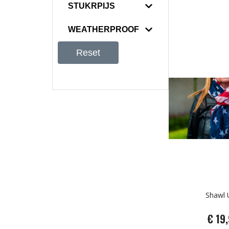
STUKRPIJS
WEATHERPROOF
Reset
Shawl 
€ 19