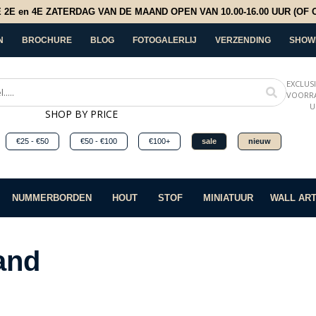
E en 4E ZATERDAG VAN DE MAAND OPEN VAN 10.00-16.00 UUR (OF OP
N
BROCHURE
BLOG
FOTOGALERLIJ
VERZENDING
SHOW
EXCLUS
VOORRA
U
SHOP BY PRICE
€25 - €50
€50 - €100
€100+
sale
nieuw
NUMMERBORDEN
HOUT
STOF
MINIATUUR
WALL AR
and