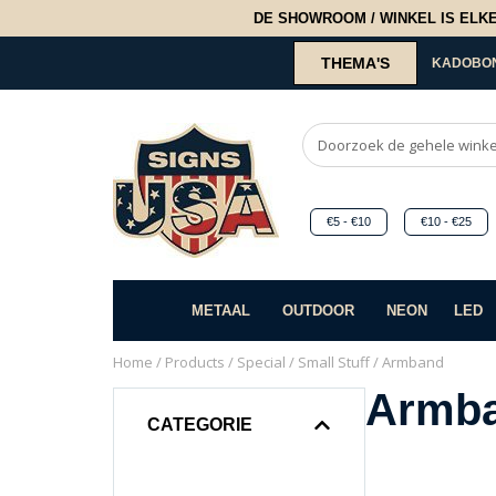
DE SHOWROOM / WINKEL IS ELKE 2
THEMA'S
KADOBO
€5 - €10
€10 - €25
METAAL
OUTDOOR
NEON
LED
Home
/
Products
/
Special
/
Small Stuff
/ Armband
Armb
CATEGORIE