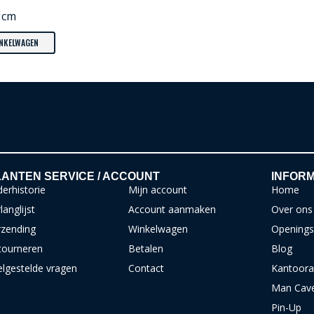
 cm
INKELWAGEN
ANTEN SERVICE / ACCOUNT
INFORM
erhistorie
Mijn account
Home
langlijst
Account aanmaken
Over ons
rzending
Winkelwagen
Openings
tourneren
Betalen
Blog
elgestelde vragen
Contact
Kantoora
Man Cav
Pin-Up