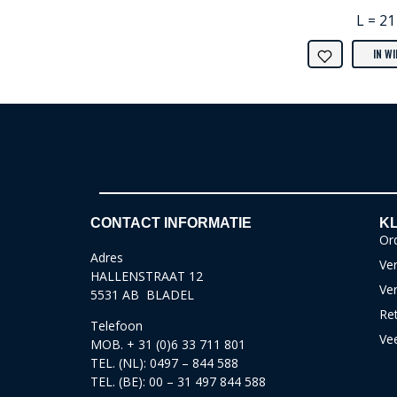
L = 21
IN W
CONTACT INFORMATIE
KL
Ord
Adres
Ver
HALLENSTRAAT 12
Ve
5531 AB BLADEL
Re
Telefoon
Ve
MOB. + 31 (0)6 33 711 801
TEL. (NL): 0497 – 844 588
TEL. (BE): 00 – 31 497 844 588