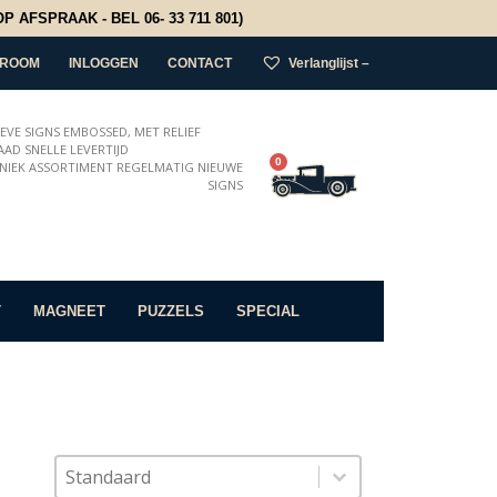
 AFSPRAAK - BEL 06- 33 711 801)
ROOM
INLOGGEN
CONTACT
Verlanglijst –
IEVE SIGNS EMBOSSED, MET RELIEF
AD SNELLE LEVERTIJD
0
NIEK ASSORTIMENT REGELMATIG NIEUWE
SIGNS
T
MAGNEET
PUZZELS
SPECIAL
Sort content
Sorteer op
Sort content