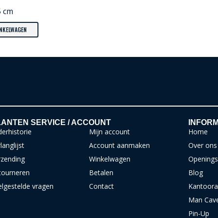
5 cm
INKELWAGEN
ANTEN SERVICE / ACCOUNT
INFORM
erhistorie
Mijn account
Home
langlijst
Account aanmaken
Over ons
rzending
Winkelwagen
Openings
tourneren
Betalen
Blog
elgestelde vragen
Contact
Kantoora
Man Cav
Pin-Up