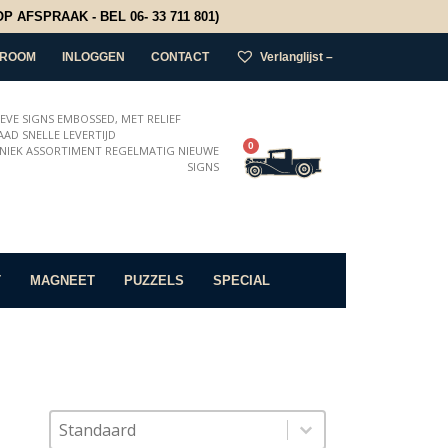
 AFSPRAAK - BEL 06- 33 711 801)
ROOM
INLOGGEN
CONTACT
Verlanglijst –
IEVE SIGNS EMBOSSED, MET RELIEF
AD SNELLE LEVERTIJD
0
NIEK ASSORTIMENT REGELMATIG NIEUWE
SIGNS
T
MAGNEET
PUZZELS
SPECIAL
Sort content
Sorteer op
Sort content