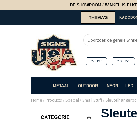
DE SHOWROOM / WINKEL IS ELKE 2
THEMA'S
KADOBO
€5 - €10
€10 - €25
METAAL
OUTDOOR
NEON
LED
Home
/
Products
/
Special
/
Small Stuff
/ Sleutelhangerbo
Sleut
CATEGORIE