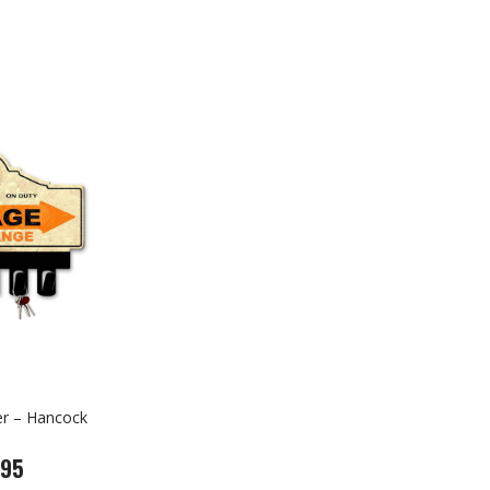
er – Hancock
,95