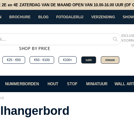
E en 4E ZATERDAG VAN DE MAAND OPEN VAN 10.00-16.00 UUR (OF OP
N
BROCHURE
BLOG
FOTOGALERLIJ
VERZENDING
SHOW
EXCLUS
VOORRA
U
SHOP BY PRICE
€25 - €50
€50 - €100
€100+
sale
nieuw
NUMMERBORDEN
HOUT
STOF
MINIATUUR
WALL AR
rd
elhangerbord