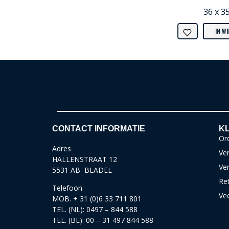
36 x 3
IN W
CONTACT INFORMATIE
KL
Ord
Adres
Ver
HALLENSTRAAT 12
Ve
5531 AB BLADEL
Re
Telefoon
Ve
MOB. + 31 (0)6 33 711 801
TEL. (NL): 0497 – 844 588
TEL. (BE): 00 – 31 497 844 588