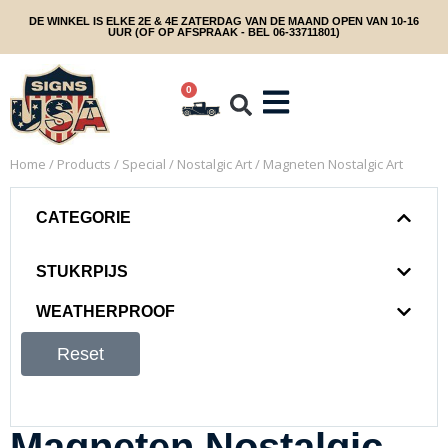
DE WINKEL IS ELKE 2E & 4E ZATERDAG VAN DE MAAND OPEN VAN 10-16
UUR (OF OP AFSPRAAK - BEL 06-33711801)
0
Home
/
Products
/
Special
/
Nostalgic Art
/ Magneten Nostalgic Art
CATEGORIE
STUKRPIJS
WEATHERPROOF
Reset
Magneten Nostalgic