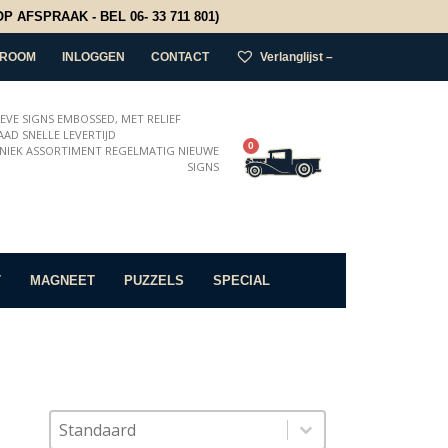
 AFSPRAAK - BEL 06- 33 711 801)
ROOM
INLOGGEN
CONTACT
Verlanglijst –
IEVE SIGNS EMBOSSED, MET RELIEF
AD SNELLE LEVERTIJD
0
NIEK ASSORTIMENT REGELMATIG NIEUWE
SIGNS
T
MAGNEET
PUZZELS
SPECIAL
Sort content
Sorteer op
Sort content