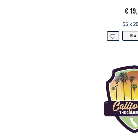
€ 19
55 x 2
IN W