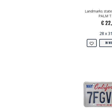
Landmarks stat
PALM T
€ 22
28 x 3
IN W