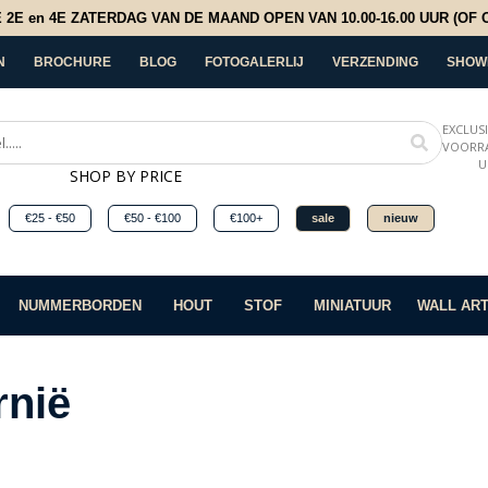
E en 4E ZATERDAG VAN DE MAAND OPEN VAN 10.00-16.00 UUR (OF OP
N
BROCHURE
BLOG
FOTOGALERLIJ
VERZENDING
SHOW
EXCLUS
VOORRA
U
SHOP BY PRICE
€25 - €50
€50 - €100
€100+
sale
nieuw
NUMMERBORDEN
HOUT
STOF
MINIATUUR
WALL AR
rnië