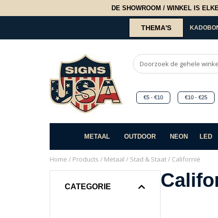
DE SHOWROOM / WINKEL IS ELKE 2
THEMA'S
KADOBO
€5 - €10
€10 - €25
METAAL
OUTDOOR
NEON
LED
Home
/
Products
/
Metaal
/
Stad & Staat
/ Californië
Califo
CATEGORIE