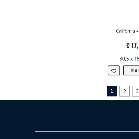
California –
€ 17
30,5 x 1
IN W
2
3
1