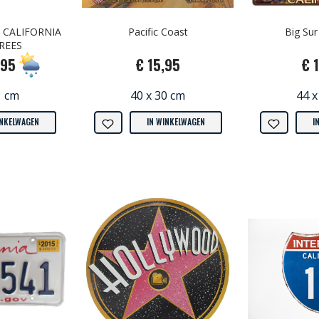
e CALIFORNIA
Pacific Coast
Big Sur
REES
,95
€ 15,95
€ 
1 cm
40 x 30 cm
44 x
INKELWAGEN
IN WINKELWAGEN
I