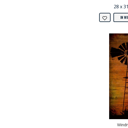
28 x 3
IN W
Windm