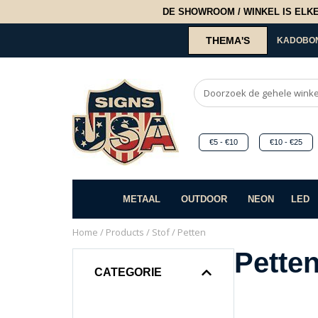
DE SHOWROOM / WINKEL IS ELKE 2
THEMA'S
KADOBO
€5 - €10
€10 - €25
METAAL
OUTDOOR
NEON
LED
Home
/
Products
/
Stof
/ Petten
Pette
CATEGORIE