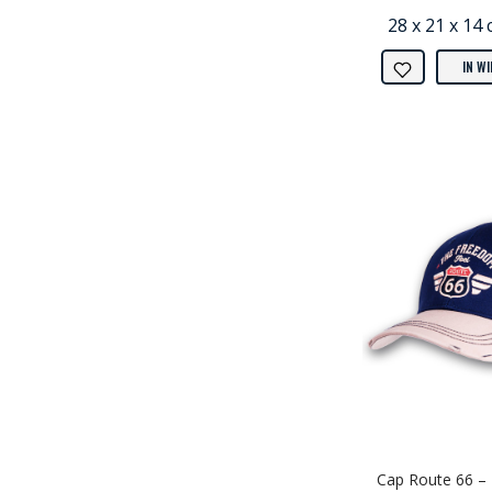
28 x 21 x 14 
IN W
Cap Route 66 – 