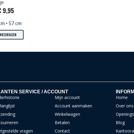
ge
€ 9,95
cm • 57 cm
INKELWAGEN
ANTEN SERVICE / ACCOUNT
INFORM
erhistorie
Mijn account
Home
langlijst
Account aanmaken
Over ons
rzending
Winkelwagen
Openings
tourneren
Betalen
Blog
elgestelde vragen
Contact
Kantoora