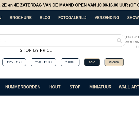
E en 4E ZATERDAG VAN DE MAAND OPEN VAN 10.00-16.00 UUR (OF OP
N
BROCHURE
BLOG
FOTOGALERLIJ
VERZENDING
SHOW
EXCLUS
VOORRA
U
SHOP BY PRICE
€25 - €50
€50 - €100
€100+
sale
nieuw
NUMMERBORDEN
HOUT
STOF
MINIATUUR
WALL AR
n