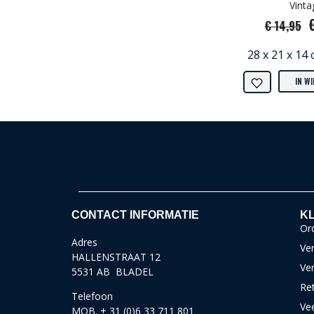
Vinta
€ 14,95
28 x 21 x 14 
IN W
CONTACT INFORMATIE
KL
Ord
Adres
Ver
HALLENSTRAAT 12
Ve
5531 AB BLADEL
Re
Telefoon
Ve
MOB. + 31 (0)6 33 711 801