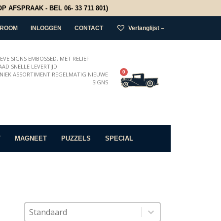
 AFSPRAAK - BEL 06- 33 711 801)
ROOM
INLOGGEN
CONTACT
Verlanglijst –
IEVE SIGNS EMBOSSED, MET RELIEF
AD SNELLE LEVERTIJD
0
NIEK ASSORTIMENT REGELMATIG NIEUWE
SIGNS
T
MAGNEET
PUZZELS
SPECIAL
Sort content
Sorteer op
Sort content