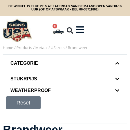
DE WINKEL IS ELKE 2E & 4E ZATERDAG VAN DE MAAND OPEN VAN 10-16
UUR (OF OP AFSPRAAK - BEL 06-33711801)
0
Home
/
Products
/
Metaal
/
US trots
/ Brandweer
CATEGORIE
STUKRPIJS
WEATHERPROOF
Reset
Brandweer