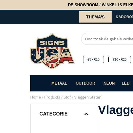
DE SHOWROOM / WINKEL IS ELKE 2
THEMA'S
KADOBO
€5 - €10
€10 - €25
METAAL
OUTDOOR
NEON
LED
Home
/
Products
/
Stof
/ Vlaggen Staten
Vlagg
CATEGORIE