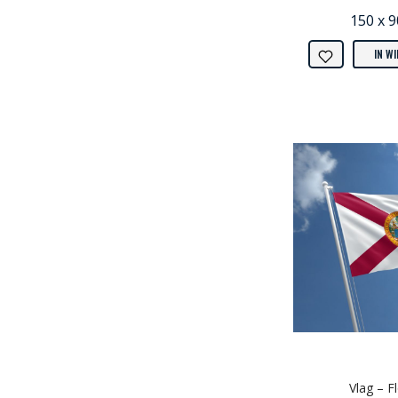
150 x 
IN W
Vlag – F