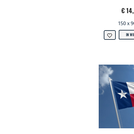
€ 14
150 x 
IN W