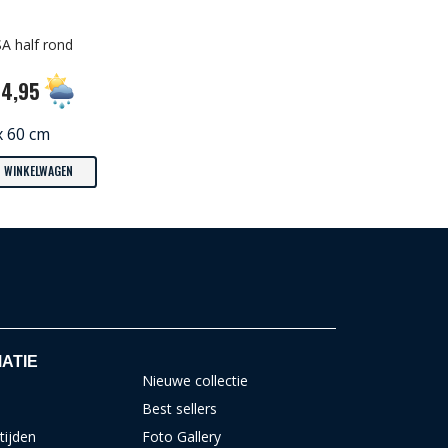
A half rond
24,95
x 60 cm
N WINKELWAGEN
ATIE
Nieuwe collectie
Best sellers
tijden
Foto Gallery