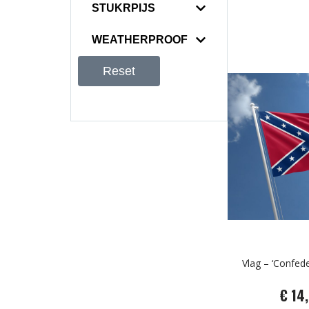
STUKRPIJS
WEATHERPROOF
Reset
Vlag – ‘Confede
€ 14