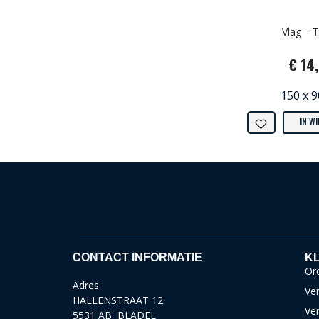
Vlag – 
€ 14
150 x 
IN W
CONTACT INFORMATIE
KL
Ord
Adres
Ver
HALLENSTRAAT 12
Ve
5531 AB BLADEL