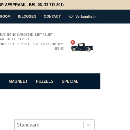
 AFSPRAAK - BEL 06- 33 711 801)
ROOM
INLOGGEN
CONTACT
Verlanglijst –
IEVE SIGNS EMBOSSED, MET RELIEF
AD SNELLE LEVERTIJD
0
NIEK ASSORTIMENT REGELMATIG NIEUWE
SIGNS
T
MAGNEET
PUZZELS
SPECIAL
Sort content
Sorteer op
Sort content