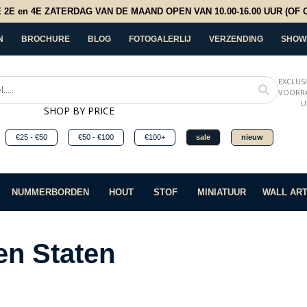
E en 4E ZATERDAG VAN DE MAAND OPEN VAN 10.00-16.00 UUR (OF OP
N
BROCHURE
BLOG
FOTOGALERLIJ
VERZENDING
SHOW
EXCLUS
VOORRA
U
SHOP BY PRICE
€25 - €50
€50 - €100
€100+
sale
nieuw
NUMMERBORDEN
HOUT
STOF
MINIATUUR
WALL AR
en Staten