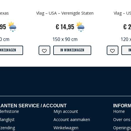
Texas
Vlag – USA – Verenigde Staten
Vlag – US
,95
€ 14,95
€ 
90 cm
150 x 90 cm
120 
INKELWAGEN
IN WINKELWAGEN
I
ANTEN SERVICE / ACCOUNT
INFORM
erhistorie
Mijn account
Home
langlijst
Account aanmaken
Over ons
rzending
Winkelwagen
Openings