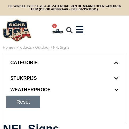
DE WINKEL IS ELKE 2E & 4E ZATERDAG VAN DE MAAND OPEN VAN 10-16
UUR (OF OP AFSPRAAK - BEL 06-33711801)
0
Home
/
Products
/
Outdoor
/ NFL Signs
CATEGORIE
STUKRPIJS
WEATHERPROOF
Reset
NFL Signs