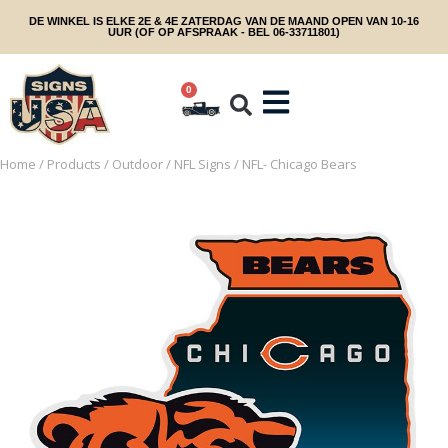
DE WINKEL IS ELKE 2E & 4E ZATERDAG VAN DE MAAND OPEN VAN 10-16
UUR (OF OP AFSPRAAK - BEL 06-33711801)
0
Home
/
Products
/
Outdoor
/
NFL Signs
/ NFL- Chicago Bears