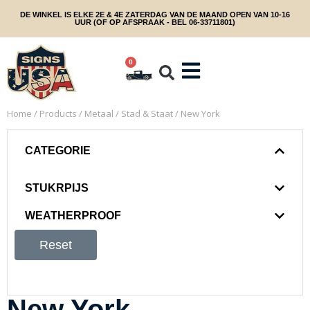
DE WINKEL IS ELKE 2E & 4E ZATERDAG VAN DE MAAND OPEN VAN 10-16
UUR (OF OP AFSPRAAK - BEL 06-33711801)
0
Home
/
Products
/
Metaal
/
Stad & Staat
/ New York
CATEGORIE
STUKRPIJS
WEATHERPROOF
Reset
New York