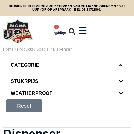
DE WINKEL IS ELKE 2E & 4E ZATERDAG VAN DE MAAND OPEN VAN 10-16
UUR (OF OP AFSPRAAK - BEL 06-33711801)
0
Home
/
Products
/
Special
/ Dispenser
CATEGORIE
STUKRPIJS
WEATHERPROOF
Reset
Dispenser