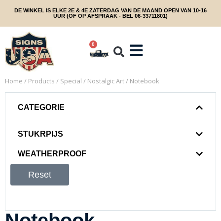
DE WINKEL IS ELKE 2E & 4E ZATERDAG VAN DE MAAND OPEN VAN 10-16
UUR (OF OP AFSPRAAK - BEL 06-33711801)
0
Home
/
Products
/
Special
/
Nostalgic Art
/ Notebook
CATEGORIE
STUKRPIJS
WEATHERPROOF
Reset
Notebook