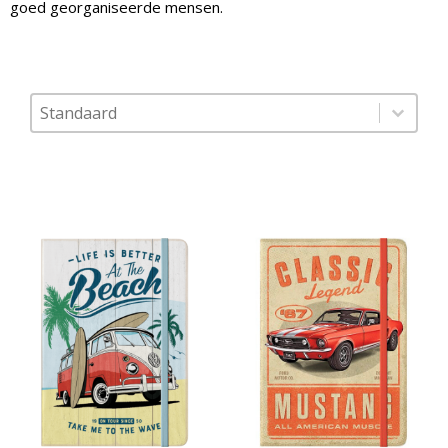
goed georganiseerde mensen.
Sort content
Sorteer op
Sort content