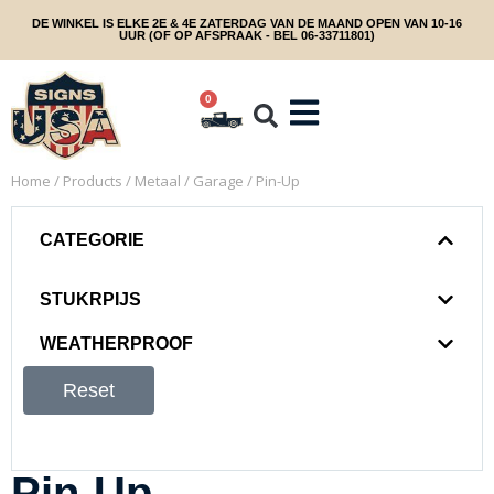
DE WINKEL IS ELKE 2E & 4E ZATERDAG VAN DE MAAND OPEN VAN 10-16
UUR (OF OP AFSPRAAK - BEL 06-33711801)
0
Home
/
Products
/
Metaal
/
Garage
/ Pin-Up
CATEGORIE
STUKRPIJS
WEATHERPROOF
Reset
Pin-Up