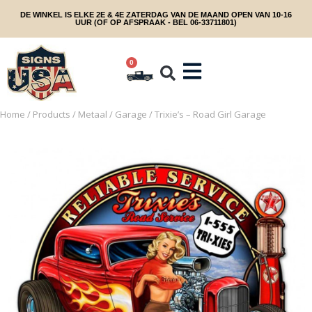
DE WINKEL IS ELKE 2E & 4E ZATERDAG VAN DE MAAND OPEN VAN 10-16
UUR (OF OP AFSPRAAK - BEL 06-33711801)
0
Home
/
Products
/
Metaal
/
Garage
/ Trixie’s – Road Girl Garage