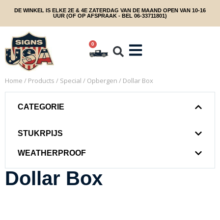
DE WINKEL IS ELKE 2E & 4E ZATERDAG VAN DE MAAND OPEN VAN 10-16
UUR (OF OP AFSPRAAK - BEL 06-33711801)
0
Home
/
Products
/
Special
/
Opbergen
/ Dollar Box
CATEGORIE
STUKRPIJS
WEATHERPROOF
Dollar Box