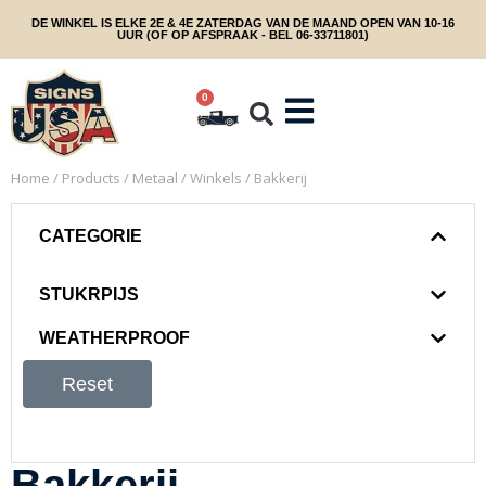
DE WINKEL IS ELKE 2E & 4E ZATERDAG VAN DE MAAND OPEN VAN 10-16
UUR (OF OP AFSPRAAK - BEL 06-33711801)
0
Home
/
Products
/
Metaal
/
Winkels
/ Bakkerij
CATEGORIE
STUKRPIJS
WEATHERPROOF
Reset
Bakkerij