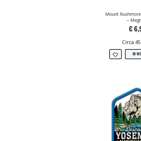
Mount Rushmore 
– Mag
€ 6,
Circa 4
IN W