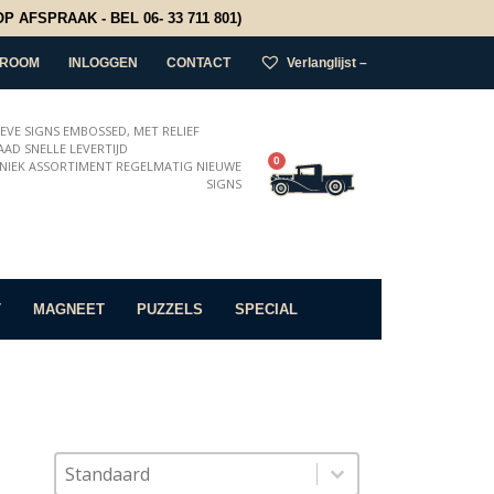
 AFSPRAAK - BEL 06- 33 711 801)
ROOM
INLOGGEN
CONTACT
Verlanglijst –
IEVE SIGNS EMBOSSED, MET RELIEF
AD SNELLE LEVERTIJD
0
NIEK ASSORTIMENT REGELMATIG NIEUWE
SIGNS
T
MAGNEET
PUZZELS
SPECIAL
Sort content
Sorteer op
Sort content