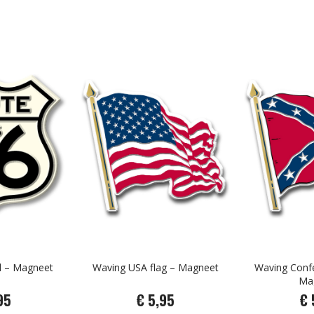
d – Magneet
Waving USA flag – Magneet
Waving Confe
Ma
95
€ 5,95
€ 