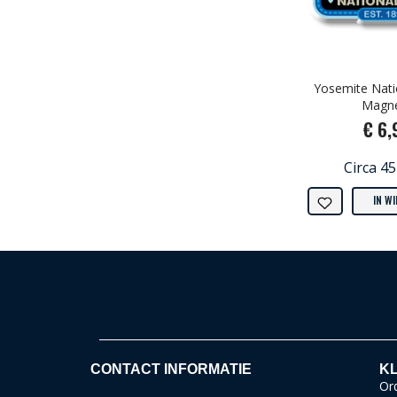
Yosemite Nati
Magn
€ 6,
Circa 4
IN W
CONTACT INFORMATIE
KL
Ord