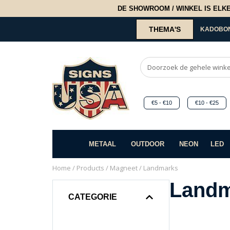
DE SHOWROOM / WINKEL IS ELKE 2
THEMA'S
KADOBO
€5 - €10
€10 - €25
METAAL
OUTDOOR
NEON
LED
Home
/
Products
/
Magneet
/ Landmarks
Landm
CATEGORIE