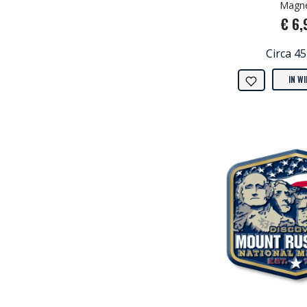
Magn
€ 6,
Circa 4
IN W