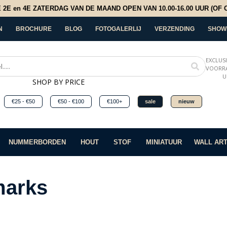
E en 4E ZATERDAG VAN DE MAAND OPEN VAN 10.00-16.00 UUR (OF OP
N
BROCHURE
BLOG
FOTOGALERLIJ
VERZENDING
SHOW
EXCLUS
VOORRA
U
SHOP BY PRICE
€25 - €50
€50 - €100
€100+
sale
nieuw
NUMMERBORDEN
HOUT
STOF
MINIATUUR
WALL AR
arks