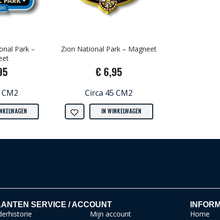
onal Park –
Zion National Park – Magneet
eet
95
€ 6,95
5 CM2
Circa 45 CM2
INKELWAGEN
IN WINKELWAGEN
ANTEN SERVICE / ACCOUNT
INFORM
erhistorie
Mijn account
Home