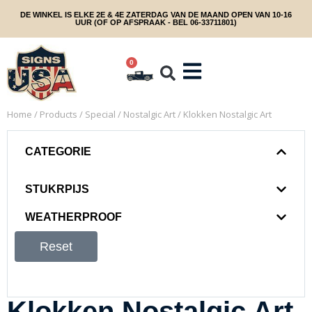
DE WINKEL IS ELKE 2E & 4E ZATERDAG VAN DE MAAND OPEN VAN 10-16
UUR (OF OP AFSPRAAK - BEL 06-33711801)
0
Home
/
Products
/
Special
/
Nostalgic Art
/ Klokken Nostalgic Art
CATEGORIE
STUKRPIJS
WEATHERPROOF
Reset
Klokken Nostalgic Art