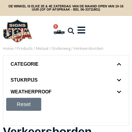
DE WINKEL IS ELKE 2E & 4E ZATERDAG VAN DE MAAND OPEN VAN 10-16
UUR (OF OP AFSPRAAK - BEL 06-33711801)
0
Home
/
Products
/
Metaal
/
Onderweg
/ Verkeersborden
CATEGORIE
STUKRPIJS
WEATHERPROOF
Reset
Verkeersborden