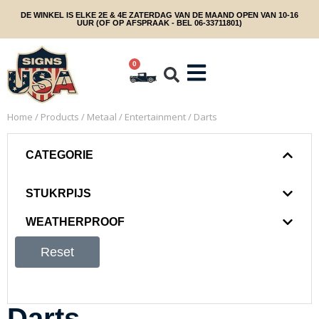
DE WINKEL IS ELKE 2E & 4E ZATERDAG VAN DE MAAND OPEN VAN 10-16
UUR (OF OP AFSPRAAK - BEL 06-33711801)
0
Home
/
Products
/
Metaal
/
Entertainment
/ Darts
CATEGORIE
STUKRPIJS
WEATHERPROOF
Reset
Darts