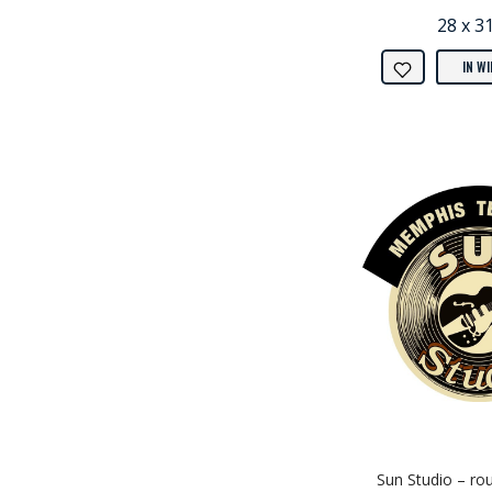
28 x 3
IN W
Sun Studio – ro