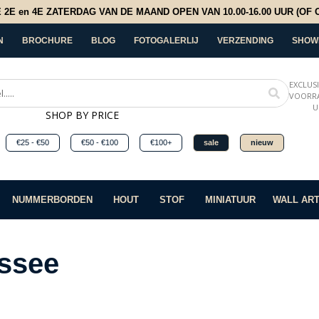
E en 4E ZATERDAG VAN DE MAAND OPEN VAN 10.00-16.00 UUR (OF OP
N
BROCHURE
BLOG
FOTOGALERLIJ
VERZENDING
SHOW
EXCLUS
VOORRA
U
SHOP BY PRICE
€25 - €50
€50 - €100
€100+
sale
nieuw
NUMMERBORDEN
HOUT
STOF
MINIATUUR
WALL AR
ssee