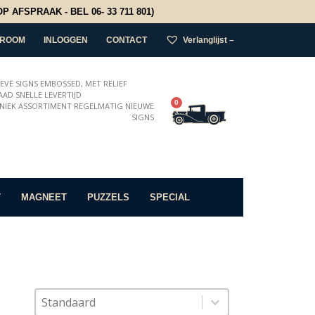
 AFSPRAAK - BEL 06- 33 711 801)
ROOM
INLOGGEN
CONTACT
Verlanglijst –
IEVE SIGNS EMBOSSED, MET RELIEF
AD SNELLE LEVERTIJD
0
NIEK ASSORTIMENT REGELMATIG NIEUWE
SIGNS
T
MAGNEET
PUZZELS
SPECIAL
Sort content
Sorteer op
Sort content