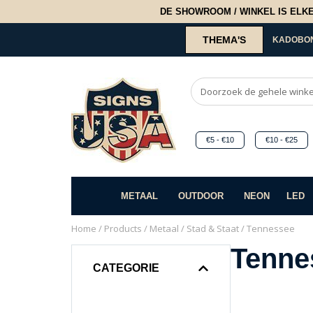
DE SHOWROOM / WINKEL IS ELKE 2
THEMA'S
KADOBO
€5 - €10
€10 - €25
METAAL
OUTDOOR
NEON
LED
Home
/
Products
/
Metaal
/
Stad & Staat
/ Tennessee
Tenne
CATEGORIE