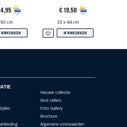
34,95
€ 19,50
 60 cm
33 x 44 cm
N WINKELWAGEN
IN WINKELWAGEN
ATIE
Nieuwe collectie
Best sellers
tijden
Foto Gallery
Brochure
ankleding
Algemene voorwaarden