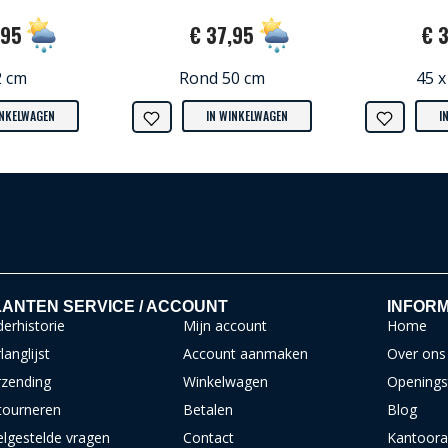
,95
€ 37,95
€ 
2 cm
Rond 50 cm
45 x
INKELWAGEN
IN WINKELWAGEN
I
ANTEN SERVICE / ACCOUNT
INFORM
erhistorie
Mijn account
Home
langlijst
Account aanmaken
Over ons
rzending
Winkelwagen
Openings
tourneren
Betalen
Blog
elgestelde vragen
Contact
Kantoora