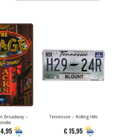
on Broadway –
Tennessee – Rolling Hills
hville
34,95
€ 15,95