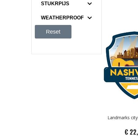
STUKRPIJS
WEATHERPROOF
Reset
Landmarks cit
€ 22