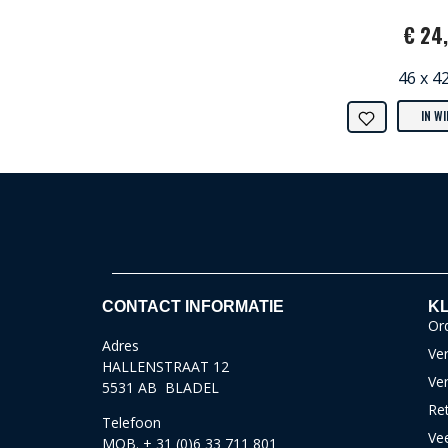
€ 24
46 x 4
IN W
CONTACT INFORMATIE
KL
Ord
Adres
Ver
HALLENSTRAAT 12
Ve
5531 AB BLADEL
Re
Telefoon
Ve
MOB. + 31 (0)6 33 711 801