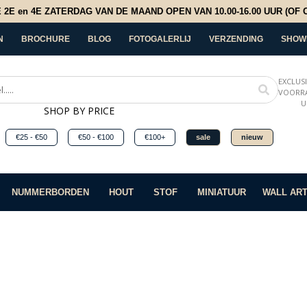
E en 4E ZATERDAG VAN DE MAAND OPEN VAN 10.00-16.00 UUR (OF OP
N
BROCHURE
BLOG
FOTOGALERLIJ
VERZENDING
SHOW
EXCLUS
VOORRA
U
SHOP BY PRICE
€25 - €50
€50 - €100
€100+
sale
nieuw
NUMMERBORDEN
HOUT
STOF
MINIATUUR
WALL AR