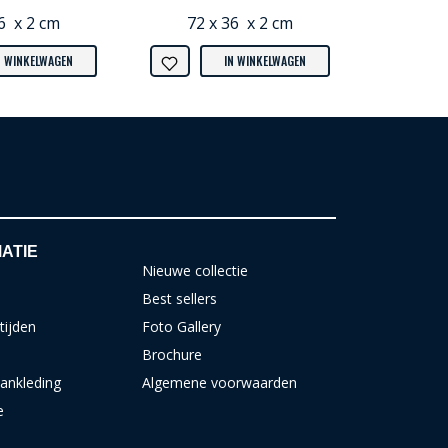
6 x 2 cm
72 x 36 x 2 cm
N WINKELWAGEN
IN WINKELWAGEN
ATIE
Nieuwe collectie
Best sellers
tijden
Foto Gallery
Brochure
ankleding
Algemene voorwaarden
e