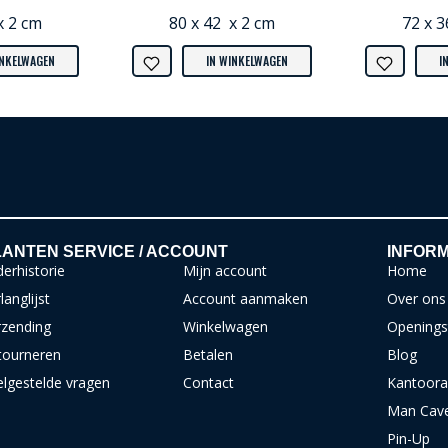
x 2 cm
80 x 42 x 2 cm
72 x 3
INKELWAGEN
IN WINKELWAGEN
I
ANTEN SERVICE / ACCOUNT
INFORM
erhistorie
Mijn account
Home
langlijst
Account aanmaken
Over ons
rzending
Winkelwagen
Openings
tourneren
Betalen
Blog
elgestelde vragen
Contact
Kantoora
Man Cav
Pin-Up