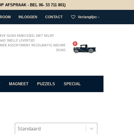
 AFSPRAAK - BEL 06- 33 711 801)
ROOM
INLOGGEN
CONTACT
Verlanglijst –
IEVE SIGNS EMBOSSED, MET RELIEF
AD SNELLE LEVERTIJD
0
NIEK ASSORTIMENT REGELMATIG NIEUWE
SIGNS
T
MAGNEET
PUZZELS
SPECIAL
Sort content
Sorteer op
Sort content