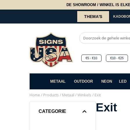
DE SHOWROOM / WINKEL IS ELKE 2
THEMA'S
KADOBO
€5 - €10
€10 - €25
METAAL
OUTDOOR
NEON
LED
Home
/
Products
/
Metaal
/
Winkels
/ Exit
Exit
CATEGORIE