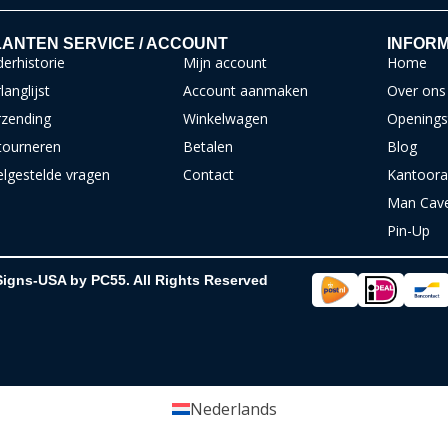
ANTEN SERVICE / ACCOUNT
INFORM
erhistorie
Mijn account
Home
langlijst
Account aanmaken
Over ons
rzending
Winkelwagen
Openings
tourneren
Betalen
Blog
elgestelde vragen
Contact
Kantoora
Man Cav
Pin-Up
Signs-USA by PC55. All Rights Reserved
Nederlands