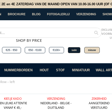
E en 4E ZATERDAG VAN DE MAAND OPEN VAN 10.00-16.00 UUR (OF OP
N
BROCHURE
BLOG
FOTOGALERLIJ
VERZENDING
SHOW
EXCLUS
VOORRA
U
SHOP BY PRICE
€25 - €50
€50 - €100
€100+
sale
nieuw
NUMMERBORDEN
HOUT
STOF
MINIATUUR
WALL AR
llow – left
KIES JE KADO
VERZENDING
ZEKERHEID
EEN LEUKE ATTENTIE
NEDERLAND - BELGIE -
AANGETEKEND
VANAF € 45,-
DUITSLAND
VERSTUURD