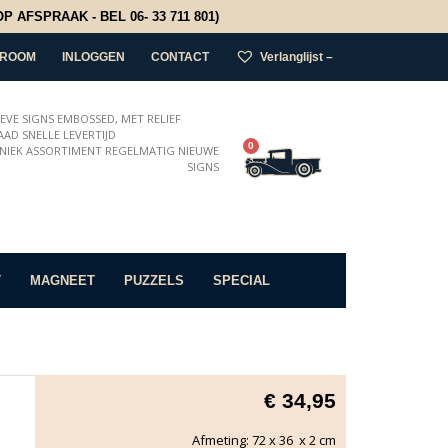
 AFSPRAAK - BEL 06- 33 711 801)
ROOM
INLOGGEN
CONTACT
Verlanglijst –
IEVE SIGNS EMBOSSED, MET RELIEF
AD SNELLE LEVERTIJD
0
NIEK ASSORTIMENT REGELMATIG NIEUWE
SIGNS
T
MAGNEET
PUZZELS
SPECIAL
€
34,95
Afmeting: 72 x 36 x 2 cm