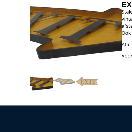
EXI
Stal
vint
afst
Ook 
Afme
Voor