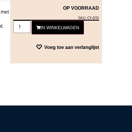
OP VOORRAAD
 met
SKU: CY-015
t.
IN WINKELWAGEN
Voeg toe aan verlanglijst