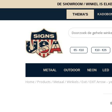
DE SHOWROOM / WINKEL IS ELKE 2
THEMA'S
KADOBO
€5 - €10
€10 - €25
METAAL
OUTDOOR
NEON
LED
Home
/
Products
/
Metaal
/
Winkels
/
Exit
/ EXIT Arrow – ye