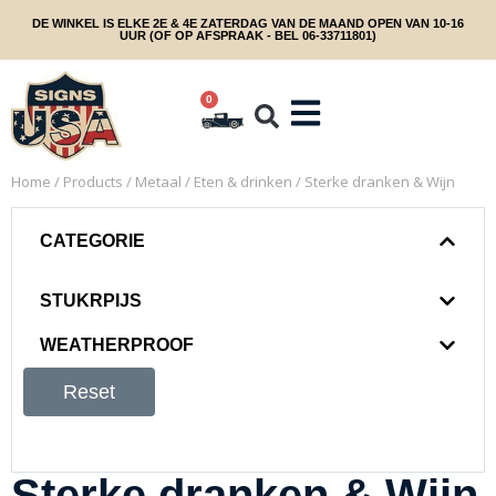
DE WINKEL IS ELKE 2E & 4E ZATERDAG VAN DE MAAND OPEN VAN 10-16
UUR (OF OP AFSPRAAK - BEL 06-33711801)
0
Home
/
Products
/
Metaal
/
Eten & drinken
/ Sterke dranken & Wijn
CATEGORIE
STUKRPIJS
WEATHERPROOF
Reset
Sterke dranken & Wijn