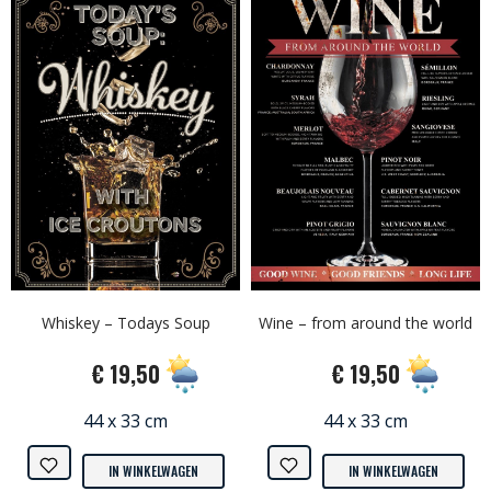
Whiskey – Todays Soup
Wine – from around the world
€ 19,50
€ 19,50
44 x 33 cm
44 x 33 cm
IN WINKELWAGEN
IN WINKELWAGEN