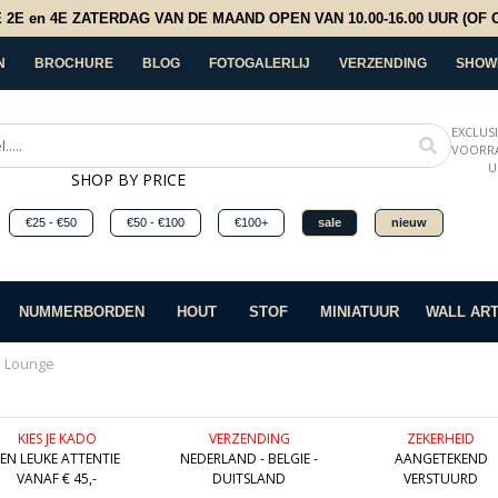
E en 4E ZATERDAG VAN DE MAAND OPEN VAN 10.00-16.00 UUR (OF OP
N
BROCHURE
BLOG
FOTOGALERLIJ
VERZENDING
SHOW
EXCLUS
VOORRA
U
SHOP BY PRICE
€25 - €50
€50 - €100
€100+
sale
nieuw
NUMMERBORDEN
HOUT
STOF
MINIATUUR
WALL AR
l Lounge
KIES JE KADO
VERZENDING
ZEKERHEID
EEN LEUKE ATTENTIE
NEDERLAND - BELGIE -
AANGETEKEND
VANAF € 45,-
DUITSLAND
VERSTUURD