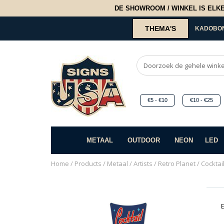
DE SHOWROOM / WINKEL IS ELKE 2
THEMA'S
KADOBO
€5 - €10
€10 - €25
METAAL
OUTDOOR
NEON
LED
Home
/
Products
/
Metaal
/
Artists
/
Retro Planet
/ Cocktai