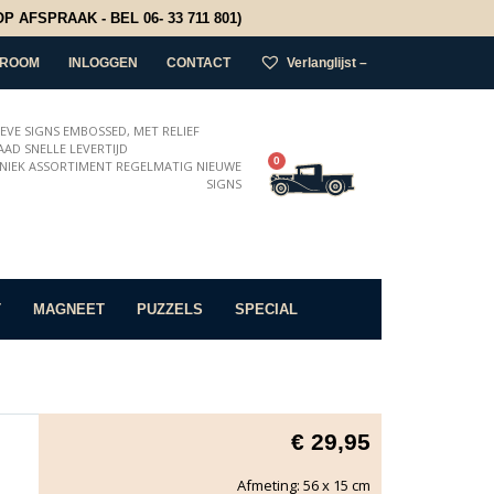
 AFSPRAAK - BEL 06- 33 711 801)
ROOM
INLOGGEN
CONTACT
Verlanglijst –
IEVE SIGNS EMBOSSED, MET RELIEF
AD SNELLE LEVERTIJD
0
NIEK ASSORTIMENT REGELMATIG NIEUWE
SIGNS
T
MAGNEET
PUZZELS
SPECIAL
€
29,95
Afmeting: 56 x 15 cm