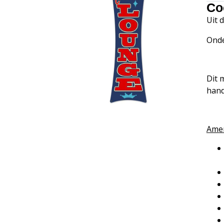
Co
Uit 
Onde
Dit 
hand
Amer