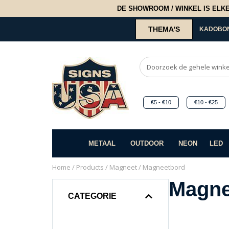
DE SHOWROOM / WINKEL IS ELKE 2
THEMA'S
KADOBO
€5 - €10
€10 - €25
METAAL
OUTDOOR
NEON
LED
Home
/
Products
/
Magneet
/ Magneetbord
Magne
CATEGORIE