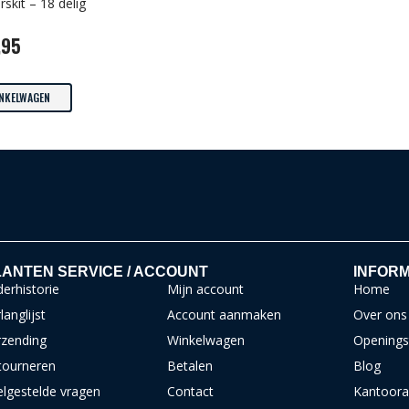
skit – 18 delig
,95
INKELWAGEN
ANTEN SERVICE / ACCOUNT
INFORM
erhistorie
Mijn account
Home
langlijst
Account aanmaken
Over ons
rzending
Winkelwagen
Openings
tourneren
Betalen
Blog
elgestelde vragen
Contact
Kantoora