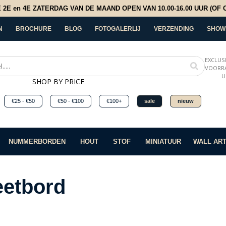
E en 4E ZATERDAG VAN DE MAAND OPEN VAN 10.00-16.00 UUR (OF OP
N
BROCHURE
BLOG
FOTOGALERLIJ
VERZENDING
SHOW
EXCLUS
VOORRA
U
SHOP BY PRICE
€25 - €50
€50 - €100
€100+
sale
nieuw
NUMMERBORDEN
HOUT
STOF
MINIATUUR
WALL AR
etbord