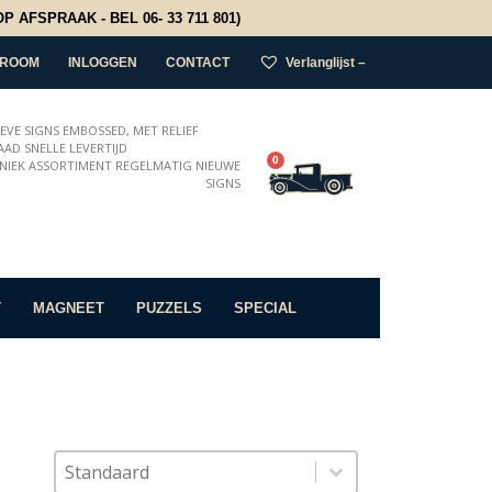
 AFSPRAAK - BEL 06- 33 711 801)
ROOM
INLOGGEN
CONTACT
Verlanglijst –
IEVE SIGNS EMBOSSED, MET RELIEF
AD SNELLE LEVERTIJD
0
NIEK ASSORTIMENT REGELMATIG NIEUWE
SIGNS
T
MAGNEET
PUZZELS
SPECIAL
Sort content
Sorteer op
Sort content