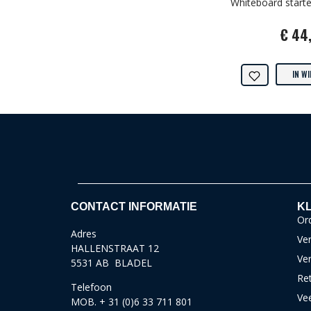
Whiteboard starter
€ 44
IN W
CONTACT INFORMATIE
KL
Ord
Adres
Ver
HALLENSTRAAT 12
Ve
5531 AB BLADEL
Re
Telefoon
Ve
MOB. + 31 (0)6 33 711 801