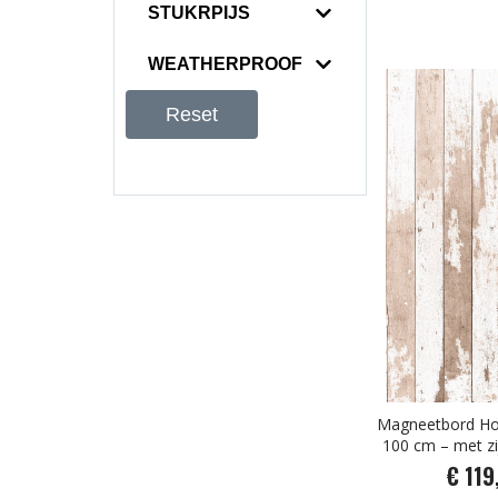
STUKRPIJS
WEATHERPROOF
Reset
Magneetbord Hou
100 cm – met zi
€ 119