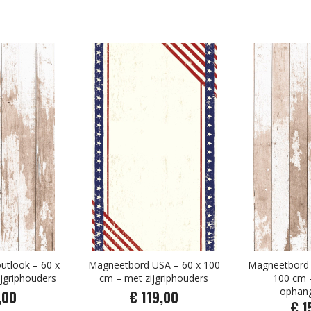
tlook – 60 x
Magneetbord USA – 60 x 100
Magneetbord 
jgriphouders
cm – met zijgriphouders
100 cm –
ophan
,00
€ 119,00
€ 1