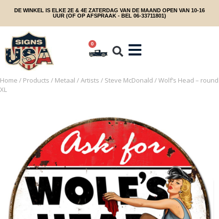
DE WINKEL IS ELKE 2E & 4E ZATERDAG VAN DE MAAND OPEN VAN 10-16
UUR (OF OP AFSPRAAK - BEL 06-33711801)
0
Home
/
Products
/
Metaal
/
Artists
/
Steve McDonald
/ Wolf’s Head – round
XL