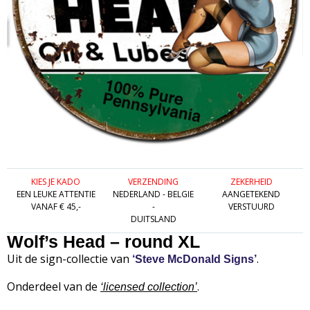
KIES JE KADO
VERZENDING
ZEKERHEID
EEN LEUKE ATTENTIE
NEDERLAND - BELGIE
AANGETEKEND
VANAF € 45,-
-
VERSTUURD
DUITSLAND
Wolf’s Head – round XL
Uit de sign-collectie van
.
‘Steve McDonald Signs’
Onderdeel van de
.
‘
licensed collection’