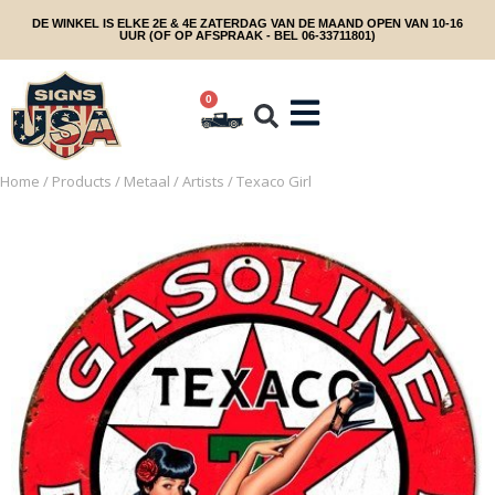
DE WINKEL IS ELKE 2E & 4E ZATERDAG VAN DE MAAND OPEN VAN 10-16
UUR (OF OP AFSPRAAK - BEL 06-33711801)
0
Home
/
Products
/
Metaal
/
Artists
/ Texaco Girl