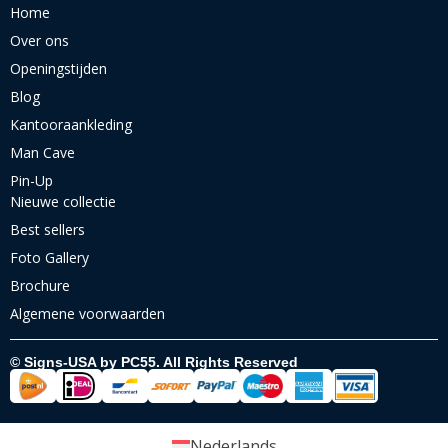
Home
Over ons
Openingstijden
Blog
Kantooraankleding
Man Cave
Pin-Up
Nieuwe collectie
Best sellers
Foto Gallery
Brochure
Algemene voorwaarden
© Signs-USA by PC55. All Rights Reserved
Nederlands