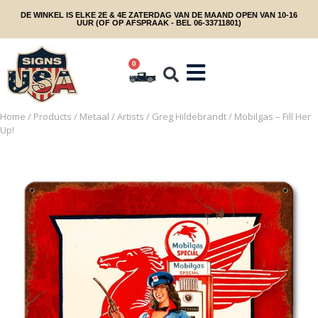
DE WINKEL IS ELKE 2E & 4E ZATERDAG VAN DE MAAND OPEN VAN 10-16
UUR (OF OP AFSPRAAK - BEL 06-33711801)
0
Home
/
Products
/
Metaal
/
Artists
/
Greg Hildebrandt
/ Mobilgas – Fill Her
Up!