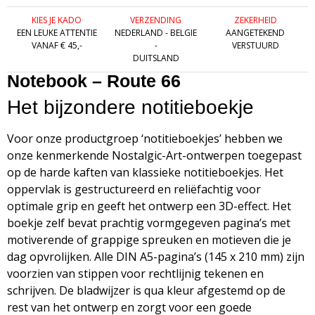
KIES JE KADO
VERZENDING
ZEKERHEID
EEN LEUKE ATTENTIE
NEDERLAND - BELGIE
AANGETEKEND
VANAF € 45,-
-
VERSTUURD
DUITSLAND
Notebook – Route 66
Het bijzondere notitieboekje
Voor onze productgroep ‘notitieboekjes’ hebben we
onze kenmerkende Nostalgic-Art-ontwerpen toegepast
op de harde kaften van klassieke notitieboekjes. Het
oppervlak is gestructureerd en reliëfachtig voor
optimale grip en geeft het ontwerp een 3D-effect. Het
boekje zelf bevat prachtig vormgegeven pagina’s met
motiverende of grappige spreuken en motieven die je
dag opvrolijken. Alle DIN A5-pagina’s (145 x 210 mm) zijn
voorzien van stippen voor rechtlijnig tekenen en
schrijven. De bladwijzer is qua kleur afgestemd op de
rest van het ontwerp en zorgt voor een goede