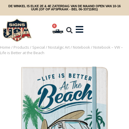
DE WINKEL IS ELKE 2E & 4E ZATERDAG VAN DE MAAND OPEN VAN 10-16
UUR (OF OP AFSPRAAK - BEL 06-33711801)
0
Home
/
Products
/
Special
/
Nostalgic Art
/
Notebook
/ Notebook – VW –
Life is Better at the Beach