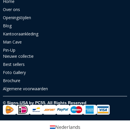
Home
Over ons
Openingstijden
Blog
Kantooraankleding
Man Cave
Pin-Up
Nieuwe collectie
Best sellers
Foto Gallery
Brochure
Algemene voorwaarden
© Signs-USA by PC55. All Rights Reserved
Nederlands