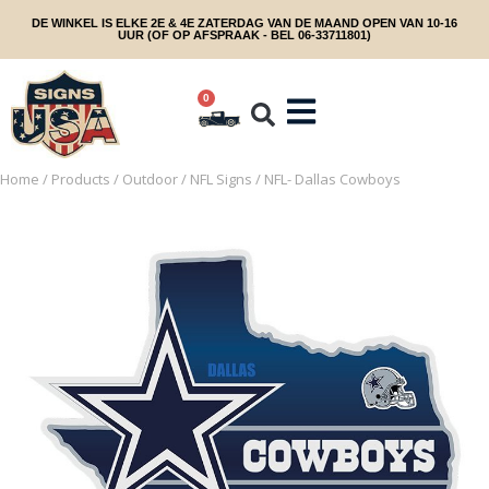
DE WINKEL IS ELKE 2E & 4E ZATERDAG VAN DE MAAND OPEN VAN 10-16
UUR (OF OP AFSPRAAK - BEL 06-33711801)
0
Home
/
Products
/
Outdoor
/
NFL Signs
/ NFL- Dallas Cowboys