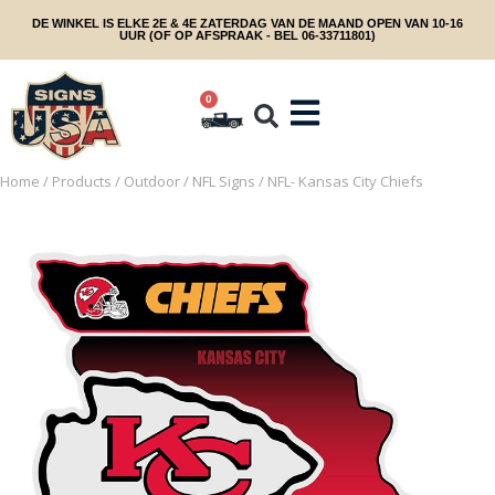
DE WINKEL IS ELKE 2E & 4E ZATERDAG VAN DE MAAND OPEN VAN 10-16
UUR (OF OP AFSPRAAK - BEL 06-33711801)
0
Home
/
Products
/
Outdoor
/
NFL Signs
/ NFL- Kansas City Chiefs