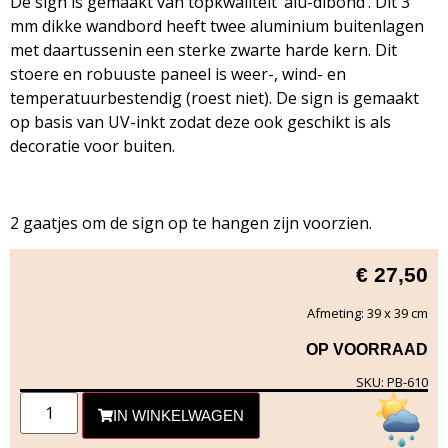
De sign is gemaakt van topkwaliteit ‘alu-dibond’. Dit 3
mm dikke wandbord heeft twee aluminium buitenlagen
met daartussenin een sterke zwarte harde kern. Dit
stoere en robuuste paneel is weer-, wind- en
temperatuurbestendig (roest niet). De sign is gemaakt
op basis van UV-inkt zodat deze ook geschikt is als
decoratie voor buiten.
2 gaatjes om de sign op te hangen zijn voorzien.
€
27,50
Afmeting: 39 x 39 cm
OP VOORRAAD
SKU: PB-610
IN WINKELWAGEN