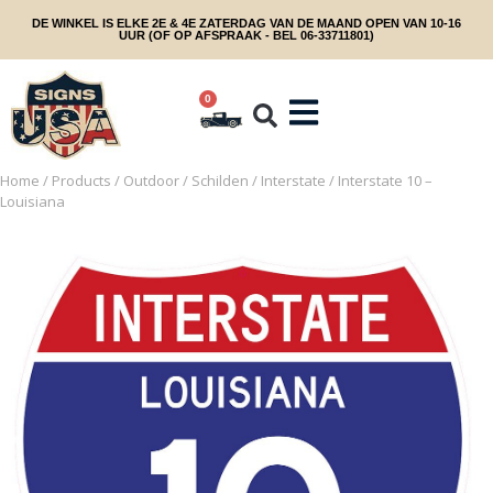
DE WINKEL IS ELKE 2E & 4E ZATERDAG VAN DE MAAND OPEN VAN 10-16
UUR (OF OP AFSPRAAK - BEL 06-33711801)
0
Home
/
Products
/
Outdoor
/
Schilden
/
Interstate
/ Interstate 10 –
Louisiana