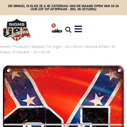
DE WINKEL IS ELKE 2E & 4E ZATERDAG VAN DE MAAND OPEN VAN 10-16
UUR (OF OP AFSPRAAK - BEL 06-33711801)
0
Home
/
Products
/
Metaal
/
Tin Signs - 20 x 30 cm
/
Muziek & Film
/ 01
Dukes of Hazard – 20 x 30 cm