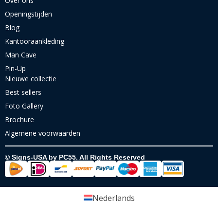
Over ons
Openingstijden
Blog
Kantooraankleding
Man Cave
Pin-Up
Nieuwe collectie
Best sellers
Foto Gallery
Brochure
Algemene voorwaarden
© Signs-USA by PC55. All Rights Reserved
Nederlands