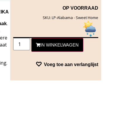
OP VOORRAAD
IKA
SKU: LP-Alabama - Sweet Home
.
aak
n
dere
taat
IN WINKELWAGEN
ing.
Voeg toe aan verlanglijst