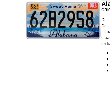
Al
ORI
De k
De k
elka
staa
en ka