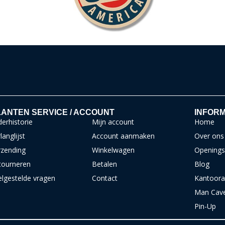
ANTEN SERVICE / ACCOUNT
INFORM
erhistorie
Mijn account
Home
langlijst
Account aanmaken
Over ons
rzending
Winkelwagen
Openings
tourneren
Betalen
Blog
elgestelde vragen
Contact
Kantoora
Man Cav
Pin-Up