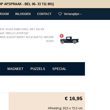
 AFSPRAAK - BEL 06- 33 711 801)
ROOM
INLOGGEN
CONTACT
Verlanglijst –
IEVE SIGNS EMBOSSED, MET RELIEF
AD SNELLE LEVERTIJD
0
NIEK ASSORTIMENT REGELMATIG NIEUWE
SIGNS
T
MAGNEET
PUZZELS
SPECIAL
€
16,95
Afmeting: 30,5 x 15,5 cm