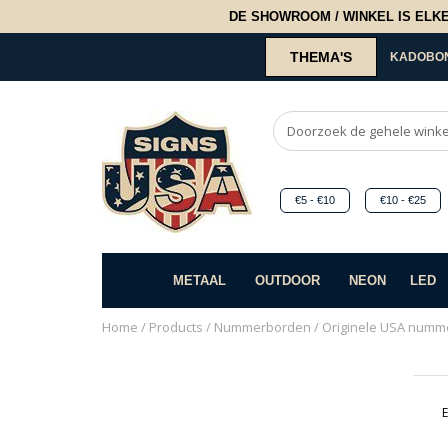
DE SHOWROOM / WINKEL IS ELKE 2
THEMA'S
KADOBO
€5 - €10
€10 - €25
METAAL
OUTDOOR
NEON
LED
Home
/
Products
/
Nummerborden
/
Originele USA numm