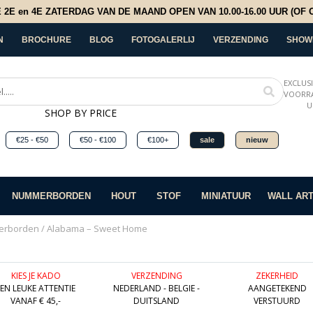
E en 4E ZATERDAG VAN DE MAAND OPEN VAN 10.00-16.00 UUR (OF OP
N
BROCHURE
BLOG
FOTOGALERLIJ
VERZENDING
SHOW
EXCLUS
VOORRA
U
SHOP BY PRICE
€25 - €50
€50 - €100
€100+
sale
nieuw
NUMMERBORDEN
HOUT
STOF
MINIATUUR
WALL AR
erborden
/ Alabama – Sweet Home
KIES JE KADO
VERZENDING
ZEKERHEID
EEN LEUKE ATTENTIE
NEDERLAND - BELGIE -
AANGETEKEND
VANAF € 45,-
DUITSLAND
VERSTUURD