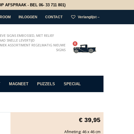
 AFSPRAAK - BEL 06- 33 711 801)
ROOM
INLOGGEN
CONTACT
Verlanglijst –
IEVE SIGNS EMBOSSED, MET RELIEF
AD SNELLE LEVERTIJD
0
NIEK ASSORTIMENT REGELMATIG NIEUWE
SIGNS
T
MAGNEET
PUZZELS
SPECIAL
€
39,95
Afmeting: 46 x 46 cm