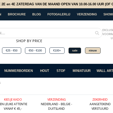
E en 4E ZATERDAG VAN DE MAAND OPEN VAN 10.00-16.00 UUR (OF OP
N
BROCHURE
BLOG
FOTOGALERLIJ
VERZENDING
SHOW
EXCLUS
VOORRA
U
SHOP BY PRICE
€25 - €50
€50 - €100
€100+
sale
nieuw
NUMMERBORDEN
HOUT
STOF
MINIATUUR
WALL AR
s
KIES JE KADO
VERZENDING
ZEKERHEID
EEN LEUKE ATTENTIE
NEDERLAND - BELGIE -
AANGETEKEND
VANAF € 45,-
DUITSLAND
VERSTUURD