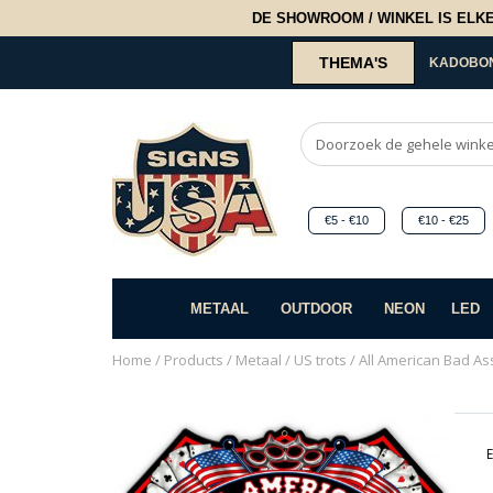
DE SHOWROOM / WINKEL IS ELKE 2
THEMA'S
KADOBO
€5 - €10
€10 - €25
METAAL
OUTDOOR
NEON
LED
Home
/
Products
/
Metaal
/
US trots
/ All American Bad As