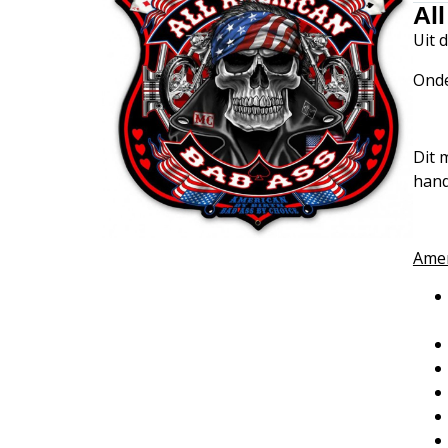
Al
Uit 
Onde
Dit 
hand
Amer