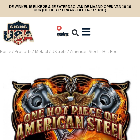
DE WINKEL IS ELKE 2E & 4E ZATERDAG VAN DE MAAND OPEN VAN 10-16
UUR (OF OP AFSPRAAK - BEL 06-33711801)
0
Home
/
Products
/
Metaal
/
US trots
/ American Steel – Hot Rod