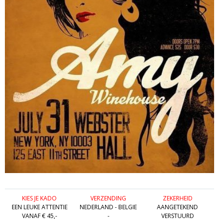
KIES JE KADO
VERZENDING
ZEKERHEID
EEN LEUKE ATTENTIE
NEDERLAND - BELGIE
AANGETEKEND
VANAF € 45,-
-
VERSTUURD