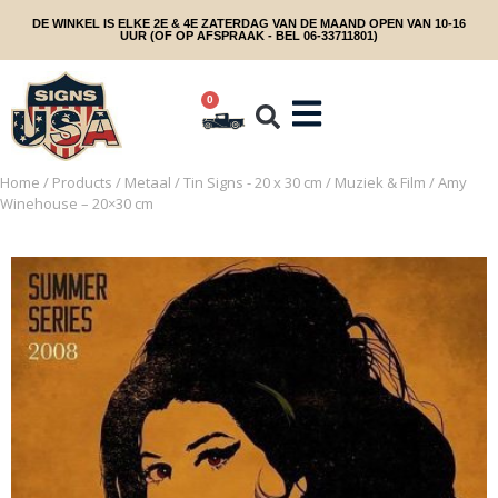
DE WINKEL IS ELKE 2E & 4E ZATERDAG VAN DE MAAND OPEN VAN 10-16
UUR (OF OP AFSPRAAK - BEL 06-33711801)
0
Home
/
Products
/
Metaal
/
Tin Signs - 20 x 30 cm
/
Muziek & Film
/ Amy
Winehouse – 20×30 cm