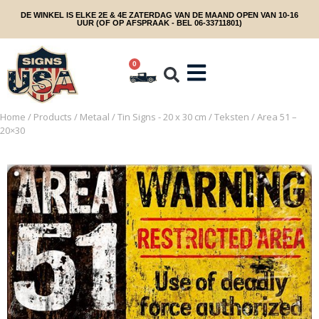
DE WINKEL IS ELKE 2E & 4E ZATERDAG VAN DE MAAND OPEN VAN 10-16
UUR (OF OP AFSPRAAK - BEL 06-33711801)
0
Home
/
Products
/
Metaal
/
Tin Signs - 20 x 30 cm
/
Teksten
/ Area 51 –
20×30