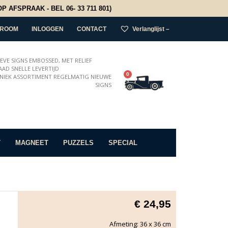
 AFSPRAAK - BEL 06- 33 711 801)
ROOM
INLOGGEN
CONTACT
Verlanglijst –
IEVE SIGNS EMBOSSED, MET RELIEF
AD SNELLE LEVERTIJD
0
NIEK ASSORTIMENT REGELMATIG NIEUWE
SIGNS
T
MAGNEET
PUZZELS
SPECIAL
€
24,95
Afmeting: 36 x 36 cm