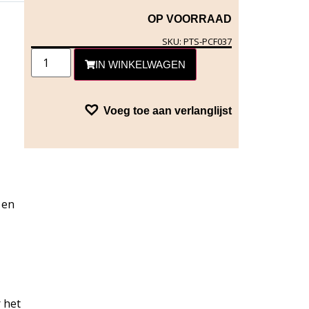
OP VOORRAAD
SKU: PTS-PCF037
IN WINKELWAGEN
Voeg toe aan verlanglijst
 en
 het