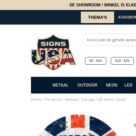
DE SHOWROOM / WINKEL IS ELKE 2
THEMA'S
KADOBO
€5 - €10
€10 - €25
METAAL
OUTDOOR
NEON
LED
Home
/
Products
/
Metaal
/
Garage
/ BP Motor Spirit