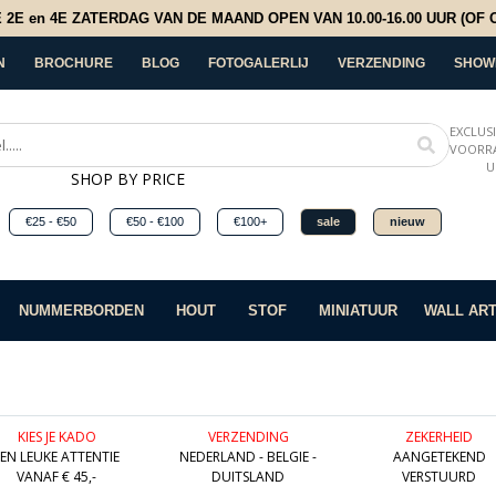
E en 4E ZATERDAG VAN DE MAAND OPEN VAN 10.00-16.00 UUR (OF OP
N
BROCHURE
BLOG
FOTOGALERLIJ
VERZENDING
SHOW
EXCLUS
VOORRA
U
SHOP BY PRICE
€25 - €50
€50 - €100
€100+
sale
nieuw
NUMMERBORDEN
HOUT
STOF
MINIATUUR
WALL AR
KIES JE KADO
VERZENDING
ZEKERHEID
EEN LEUKE ATTENTIE
NEDERLAND - BELGIE -
AANGETEKEND
VANAF € 45,-
DUITSLAND
VERSTUURD