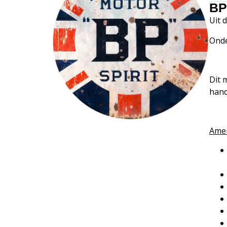
BP
Uit 
Onde
Dit 
hand
Amer