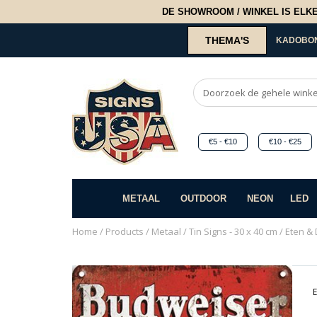
DE SHOWROOM / WINKEL IS ELKE 2
THEMA'S
KADOBO
€5 - €10
€10 - €25
METAAL
OUTDOOR
NEON
LED
Home
/
Products
/
Metaal
/
Tin Signs - 30 x 40 cm
/
Eten & 