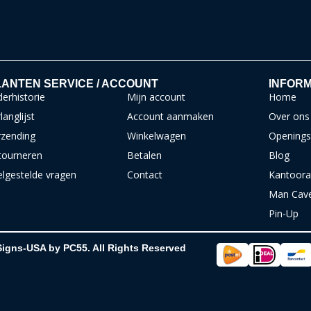
ANTEN SERVICE / ACCOUNT
INFORM
erhistorie
Mijn account
Home
langlijst
Account aanmaken
Over ons
rzending
Winkelwagen
Openings
tourneren
Betalen
Blog
elgestelde vragen
Contact
Kantoora
Man Cav
Pin-Up
Signs-USA by PC55. All Rights Reserved