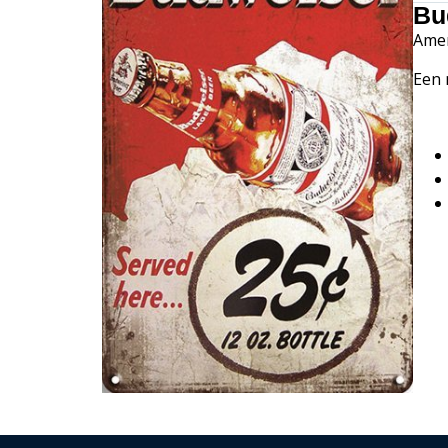
Bu
Amer
Een 