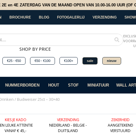
E en 4E ZATERDAG VAN DE MAAND OPEN VAN 10.00-16.00 UUR (OF OP
N
BROCHURE
BLOG
FOTOGALERLIJ
VERZENDING
SHOW
EXCLUS
VOORRA
U
SHOP BY PRICE
€25 - €50
€50 - €100
€100+
sale
nieuw
NUMMERBORDEN
HOUT
STOF
MINIATUUR
WALL AR
Drinken
/ Budweiser 25ct – 30×40
KIES JE KADO
VERZENDING
ZEKERHEID
EEN LEUKE ATTENTIE
NEDERLAND - BELGIE -
AANGETEKEND
VANAF € 45,-
DUITSLAND
VERSTUURD