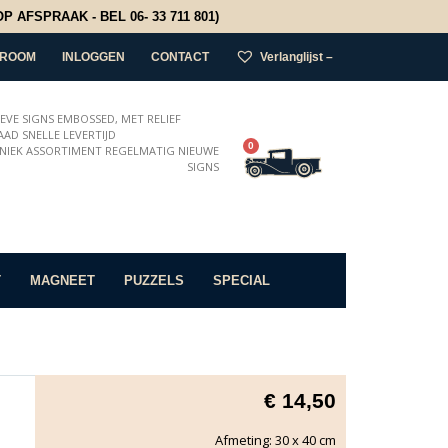
 AFSPRAAK - BEL 06- 33 711 801)
ROOM
INLOGGEN
CONTACT
Verlanglijst –
IEVE SIGNS EMBOSSED, MET RELIEF
AD SNELLE LEVERTIJD
0
NIEK ASSORTIMENT REGELMATIG NIEUWE
SIGNS
T
MAGNEET
PUZZELS
SPECIAL
€
14,50
Afmeting: 30 x 40 cm