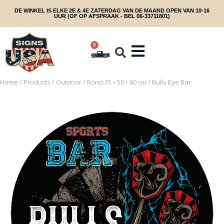
DE WINKEL IS ELKE 2E & 4E ZATERDAG VAN DE MAAND OPEN VAN 10-16
UUR (OF OP AFSPRAAK - BEL 06-33711801)
0
Home
/
Products
/
Outdoor
/
Rond 35 • 50 • 60 cm
/ Bulls Eye Bar